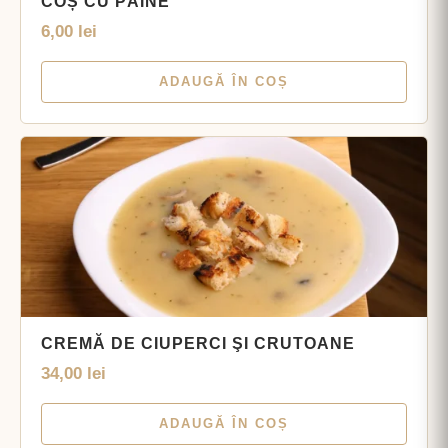
COȘ CU PÂINE
6,00
lei
ADAUGĂ ÎN COȘ
CREMĂ DE CIUPERCI ŞI CRUTOANE
34,00
lei
ADAUGĂ ÎN COȘ