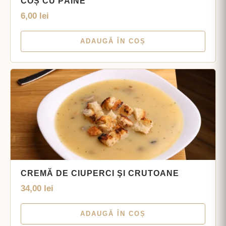
COȘ CU PÂINE
6,00
lei
ADAUGĂ ÎN COȘ
CREMĂ DE CIUPERCI ŞI CRUTOANE
34,00
lei
ADAUGĂ ÎN COȘ