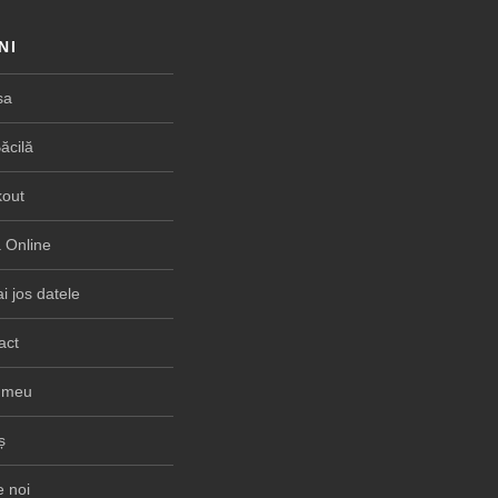
NI
sa
ăcilă
out
Online
i jos datele
act
 meu
ș
 noi