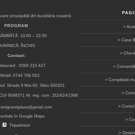
PAGI
are proaspătă din bucătăria noastră.
PROGRAM
Aca
ÂMBĂTĂ: 10:00 – 22:00
Casa B
UMINICĂ: ÎNCHIS
Check
Contact:
taurant :
0269 210 427
Comandă 
Mobil:
0744 706 553
Completati ma
iul: Strada 9 Mai 60, Sibiu 550201
Cont
UI 9048371 Nr. reg. com. J32/624/1996
Contul
urantgrandplaza@gmail.com
schide în Google Maps
Co
Tripadvisor
Despre