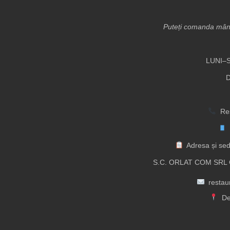
Puteți comanda mânc
LUNI–S
D
Res
Adresa și sed
S.C. ORLAT COM SRL C
resta
De