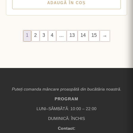
ADAUGĂ ÎN COȘ
1
2
3
4
…
13
14
15
→
Puteți comanda mâncare proaspătă din bucătăria noastră.
PROGRAM
LUNI–SÂMBĂTĂ: 10:00 – 22:00
DUMINICĂ: ÎNCHIS
Contact: