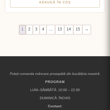
ADAUGĂ ÎN COȘ
1
2
3
4
…
13
14
15
→
Puteți comanda mâncare proaspătă din bucătăria noastră.
PROGRAM
LUNI–SÂMBĂTĂ: 10:00 – 22:00
DUMINICĂ: ÎNCHIS
Contact: