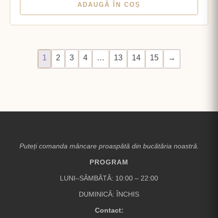
ADAUGĂ ÎN COȘ
1
2
3
4
…
13
14
15
→
Puteți comanda mâncare proaspătă din bucătăria noastră.
PROGRAM
LUNI–SÂMBĂTĂ: 10:00 – 22:00
DUMINICĂ: ÎNCHIS
Contact: