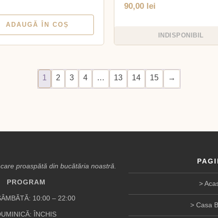
90,00
lei
ADAUGĂ ÎN COȘ
INDISPONIBIL
1
2
3
4
…
13
14
15
→
PAGI
are proaspătă din bucătăria noastră.
PROGRAM
Aca
ÂMBĂTĂ: 10:00 – 22:00
Casa B
UMINICĂ: ÎNCHIS