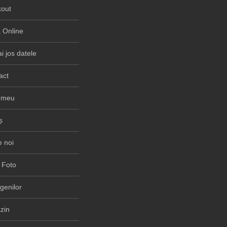
out
Online
i jos datele
act
 meu
ș
 noi
 Foto
rgenilor
zin