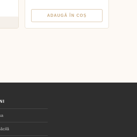
ADAUGĂ ÎN COȘ
NI
sa
ăcilă