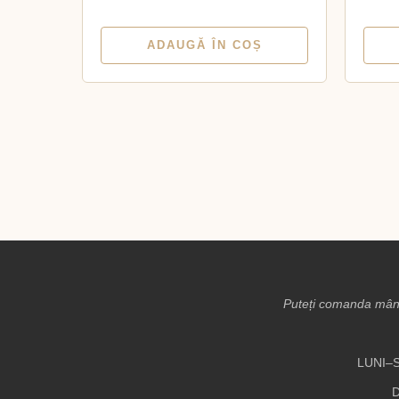
ADAUGĂ ÎN COȘ
Puteți comanda mânc
LUNI–S
D