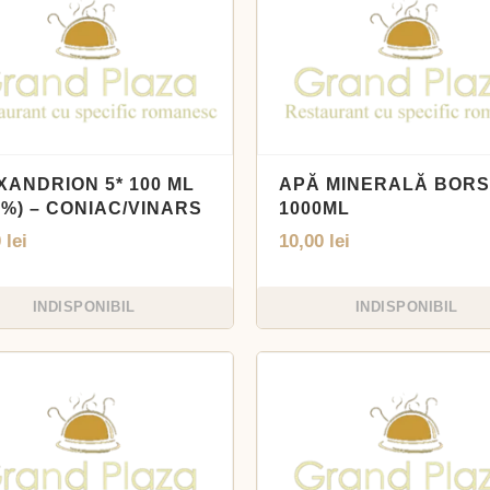
XANDRION 5* 100 ML
APĂ MINERALĂ BORS
5%) – CONIAC/VINARS
1000ML
0
lei
10,00
lei
INDISPONIBIL
INDISPONIBIL