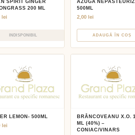
AN SPIRIT GINGER
AZUGA NEPASTEURI
ONGRASS 200 ML
500ML
0
lei
2,00
lei
INDISPONIBIL
ADAUGĂ ÎN COȘ
TER LEMON- 500ML
BRÂNCOVEANU X.O. 
ML (40%) –
0
lei
CONIAC/VINARS