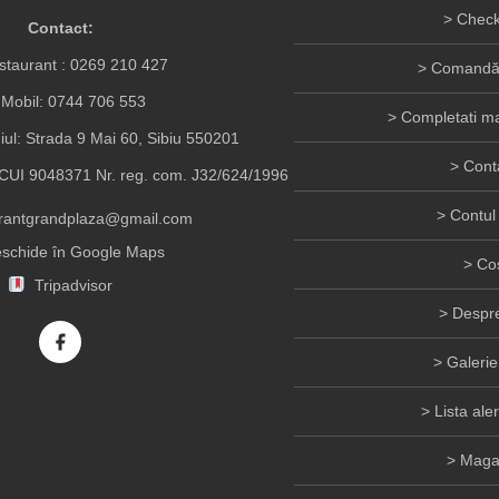
Check
Contact:
taurant :
0269 210 427
Comandă 
Mobil:
0744 706 553
Completati ma
iul: Strada 9 Mai 60, Sibiu 550201
Cont
UI 9048371 Nr. reg. com. J32/624/1996
Contul
urantgrandplaza@gmail.com
schide în Google Maps
Co
Tripadvisor
Despre
Galerie
Lista ale
Maga