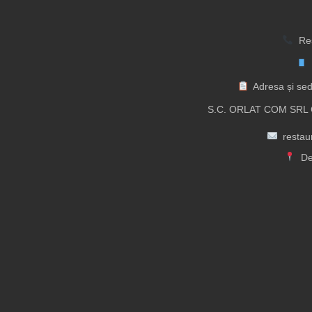
Res
Adresa și sed
S.C. ORLAT COM SRL C
resta
De