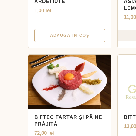
ARDEI IUTE
ASI
LEM
1,00
lei
11,0
ADAUGĂ ÎN COȘ
BIFTEC TARTAR ȘI PÂINE
BIT
PRĂJITĂ
12,0
72,00
lei