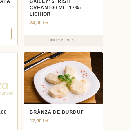
ZATĂ
BAILEY’ S IRISH
CREAM100 ML (17%) –
LICHIOR
24,00
lei
INDISPONIBIL
100
BRÂNZĂ DE BURDUF
12,00
lei