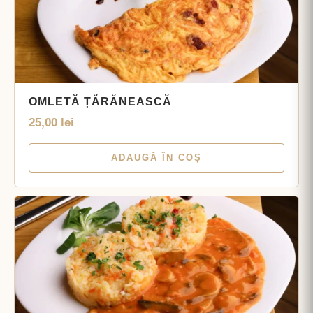
OMLETĂ ȚĂRĂNEASCĂ
25,00
lei
ADAUGĂ ÎN COȘ