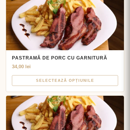
PASTRAMĂ DE PORC CU GARNITURĂ
34,00
lei
SELECTEAZĂ OPȚIUNILE