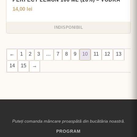
14,00
lei
INDISPONIBIL
←
1
2
3
…
7
8
9
10
11
12
13
14
15
→
Puteți comanda mâncare proaspătă din bucătăria noastră.
PROGRAM