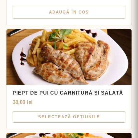
ADAUGĂ ÎN COȘ
PIEPT DE PUI CU GARNITURĂ ȘI SALATĂ
38,00
lei
SELECTEAZĂ OPȚIUNILE