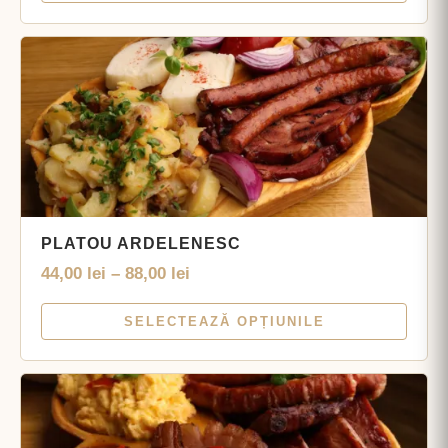
PLATOU ARDELENESC
44,00
lei
–
88,00
lei
SELECTEAZĂ OPȚIUNILE