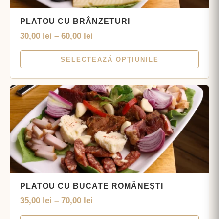
PLATOU CU BRÂNZETURI
30,00
lei
–
60,00
lei
SELECTEAZĂ OPȚIUNILE
PLATOU CU BUCATE ROMÂNEŞTI
35,00
lei
–
70,00
lei