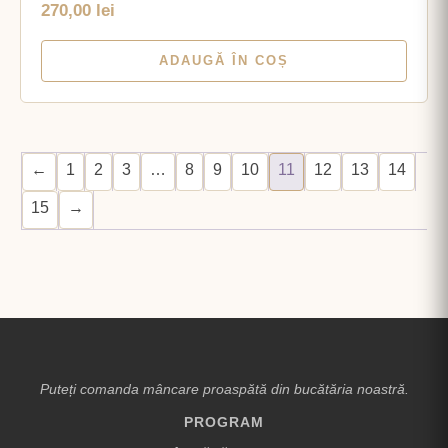
270,00
lei
ADAUGĂ ÎN COȘ
←
1
2
3
…
8
9
10
11
12
13
14
15
→
Puteți comanda mâncare proaspătă din bucătăria noastră.
PROGRAM