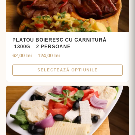
PLATOU BOIERESC CU GARNITURĂ
-1300G – 2 PERSOANE
62,00
lei
–
124,00
lei
SELECTEAZĂ OPȚIUNILE