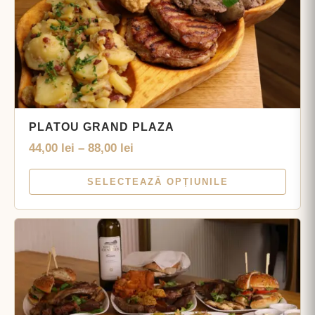
PLATOU GRAND PLAZA
44,00
lei
–
88,00
lei
SELECTEAZĂ OPȚIUNILE