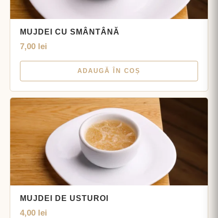
MUJDEI CU SMÂNTÂNĂ
7,00
lei
ADAUGĂ ÎN COȘ
MUJDEI DE USTUROI
4,00
lei