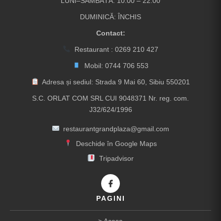
LUNI–SÂMBĂTĂ: 10:00 – 22:00
DUMINICĂ: ÎNCHIS
Contact:
Restaurant :
0269 210 427
Mobil:
0744 706 553
Adresa și sediul: Strada 9 Mai 60, Sibiu 550201
S.C. ORLAT COM SRL CUI 9048371 Nr. reg. com.
J32/624/1996
restaurantgrandplaza@gmail.com
Deschide în Google Maps
Tripadvisor
PAGINI
Acasa