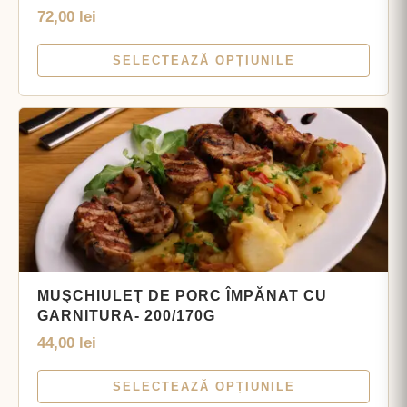
72,00
lei
SELECTEAZĂ OPȚIUNILE
MUŞCHIULEŢ DE PORC ÎMPĂNAT CU
GARNITURA- 200/170G
44,00
lei
SELECTEAZĂ OPȚIUNILE