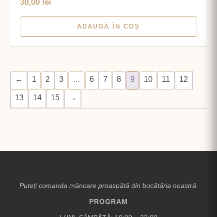
30,00
lei
ADAUGĂ ÎN COȘ
←
1
2
3
…
6
7
8
9
10
11
12
13
14
15
→
Puteți comanda mâncare proaspătă din bucătăria noastră.
PROGRAM