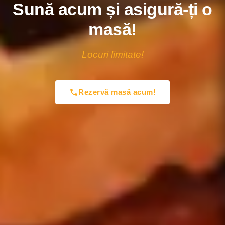
Sună acum și asigură-ți o
masă!
Locuri limitate!
Rezervă masă acum!