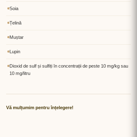
Soia
Țelină
Muștar
Lupin
Dioxid de sulf și sulfiți în concentrații de peste 10 mg/kg sau
10 mg/litru
Vă mulțumim pentru înțelegere!