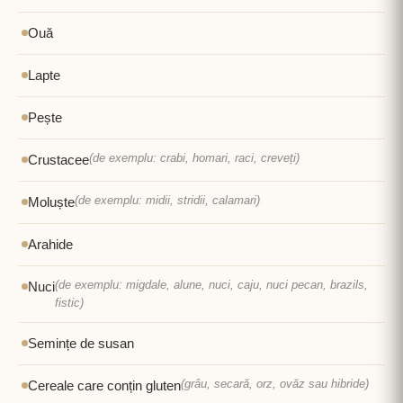
Ouă
Lapte
Pește
(de exemplu: crabi, homari, raci, creveți)
Crustacee
(de exemplu: midii, stridii, calamari)
Moluște
Arahide
(de exemplu: migdale, alune, nuci, caju, nuci pecan, brazils,
Nuci
fistic)
Semințe de susan
(grâu, secară, orz, ovăz sau hibride)
Cereale care conțin gluten