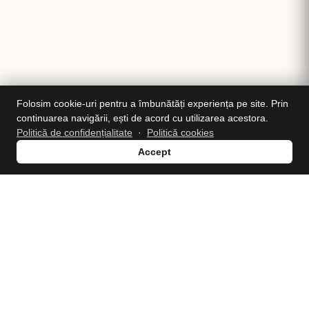
Folosim cookie-uri pentru a îmbunătăți experiența pe site. Prin
continuarea navigării, ești de acord cu utilizarea acestora.
Politică de confidențialitate
·
Politică cookies
Accept
Puteți comanda mâncare proaspătă din bucătăria noastră.
PROGRAM
LUNI–SÂMBĂTĂ: 10:00 – 22:00
DUMINICĂ: ÎNCHIS