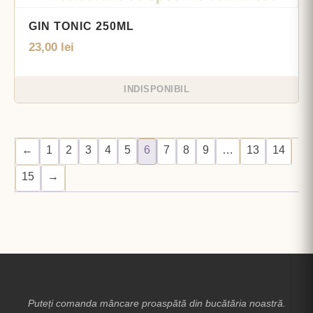
GIN TONIC 250ML
23,00
lei
INDISPONIBIL
←
1
2
3
4
5
6
7
8
9
…
13
14
15
→
Puteți comanda mâncare proaspătă din bucătăria noastră.