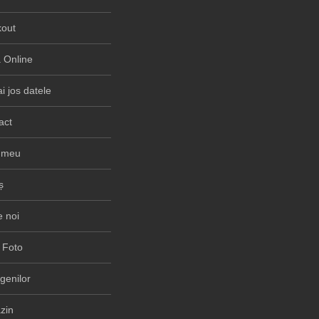
out
Online
i jos datele
act
 meu
ș
 noi
 Foto
rgenilor
zin