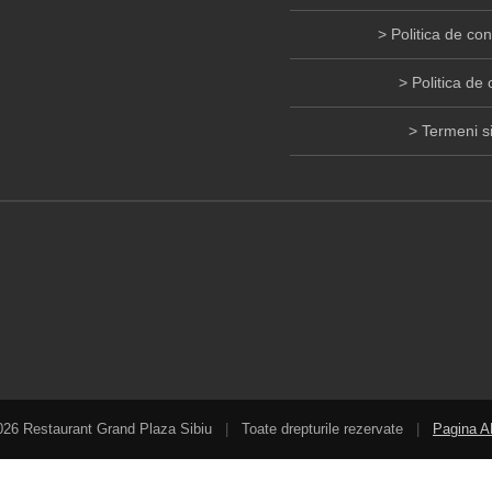
Politica de con
Politica de 
Termeni si
026 Restaurant Grand Plaza Sibiu
|
Toate drepturile rezervate
|
Pagina 