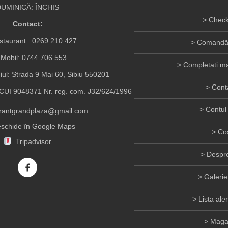
UMINICĂ: ÎNCHIS
Check
Contact:
taurant :
0269 210 427
Comandă 
Mobil:
0744 706 553
Completati ma
iul: Strada 9 Mai 60, Sibiu 550201
Cont
UI 9048371 Nr. reg. com. J32/624/1996
Contul
urantgrandplaza@gmail.com
schide în Google Maps
Co
Tripadvisor
Despre
Galerie
Lista ale
Maga