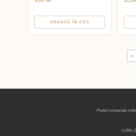
4,00
lei
11,0
ADAUGĂ ÎN COȘ
←
Puteți comanda mânc
LUNI–S