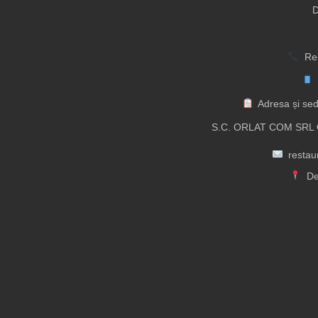
D
Res
Adresa și sed
S.C. ORLAT COM SRL C
resta
De