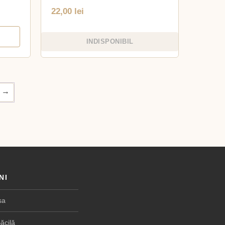
22,00
lei
INDISPONIBIL
→
NI
sa
ăcilă