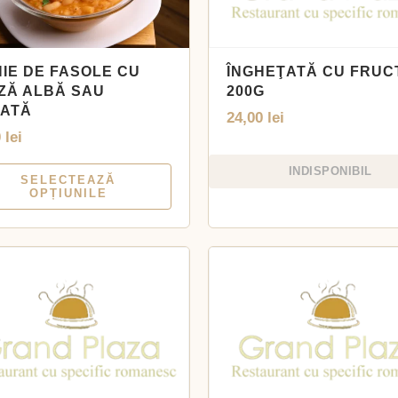
NIE DE FASOLE CU
ÎNGHEŢATĂ CU FRUC
ZĂ ALBĂ SAU
200G
ATĂ
24,00
lei
0
lei
INDISPONIBIL
SELECTEAZĂ
OPȚIUNILE