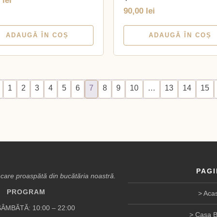
0
lei
90,00
lei
ADAUGĂ ÎN COȘ
ADAUGĂ ÎN COȘ
1
2
3
4
5
6
7
8
9
10
…
13
14
15
PAGI
are proaspătă din bucătăria noastră.
PROGRAM
Aca
ÂMBĂTĂ: 10:00 – 22:00
Casa B