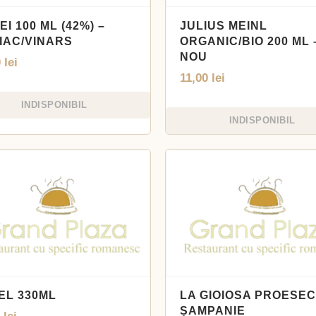
EI 100 ML (42%) –
JULIUS MEINL
IAC/VINARS
ORGANIC/BIO 200 ML 
NOU
0
lei
11,00
lei
INDISPONIBIL
INDISPONIBIL
EL 330ML
LA GIOIOSA PROESEC
ȘAMPANIE