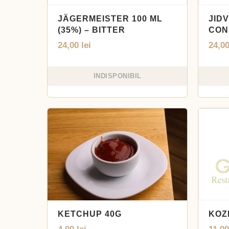
JÄGERMEISTER 100 ML
JIDV
(35%) – BITTER
CON
24,00
lei
24,0
INDISPONIBIL
KETCHUP 40G
KOZ