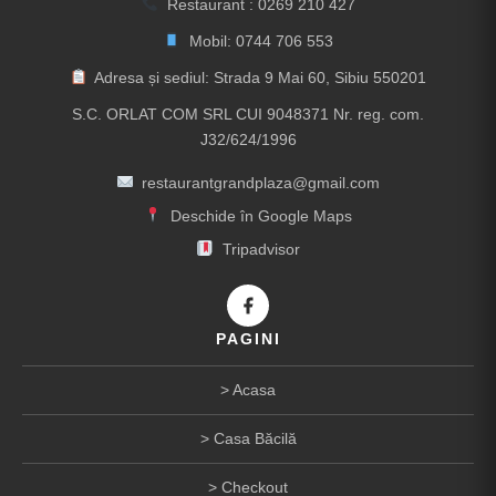
Restaurant :
0269 210 427
Mobil:
0744 706 553
Adresa și sediul: Strada 9 Mai 60, Sibiu 550201
S.C. ORLAT COM SRL CUI 9048371 Nr. reg. com.
J32/624/1996
restaurantgrandplaza@gmail.com
Deschide în Google Maps
Tripadvisor
PAGINI
Acasa
Casa Băcilă
Checkout