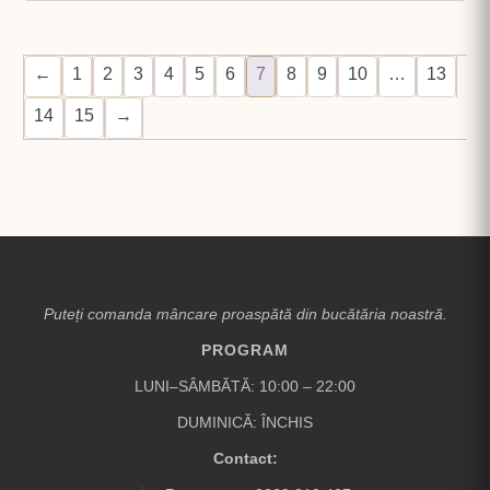
←
1
2
3
4
5
6
7
8
9
10
…
13
14
15
→
Puteți comanda mâncare proaspătă din bucătăria noastră.
PROGRAM
LUNI–SÂMBĂTĂ: 10:00 – 22:00
DUMINICĂ: ÎNCHIS
Contact: