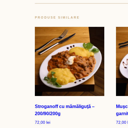
PRODUSE SIMILARE
Stroganoff cu mămăliguţă –
Muşch
200/90/200g
garni
72,00
lei
72,00