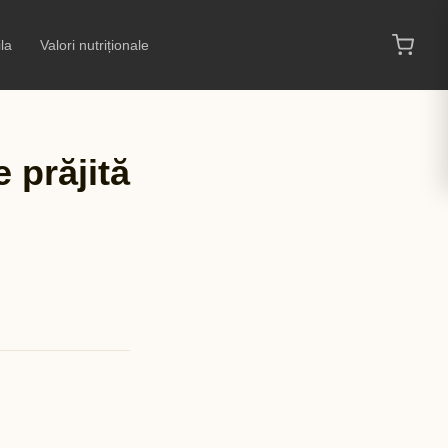
la
Valori nutriționale
e prăjită