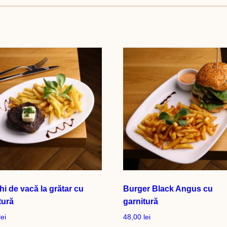
i de vacă la grătar cu
Burger Black Angus cu
tură
garnitură
lei
48,00
lei