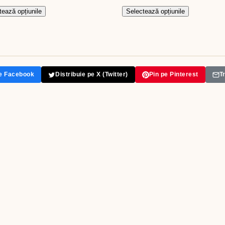
tează opțiunile
Selectează opțiunile
pe Facebook
Distribuie pe X (Twitter)
Pin pe Pinterest
T