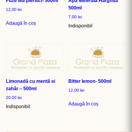
Fuze tea piersici- 500ml
Apă Minerală Harghita
500ml
12,00
lei
7,00
lei
Adaugă în coș
Indisponibil
Limonadă cu mentă si
Bitter lemon- 500ml
zahăr – 500ml
12,00
lei
20,00
lei
Adaugă în coș
Indisponibil