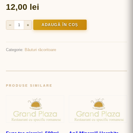
12,00
lei
−
+
ADAUGĂ ÎN COȘ
Cantitate
Coca
Cola
Categorie:
Băuturi răcoritoare
-
500ml
PRODUSE SIMILARE