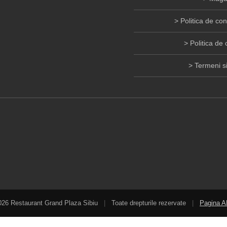
Politica de con
Politica de 
Termeni si
026 Restaurant Grand Plaza Sibiu
|
Toate drepturile rezervate
|
Pagina 