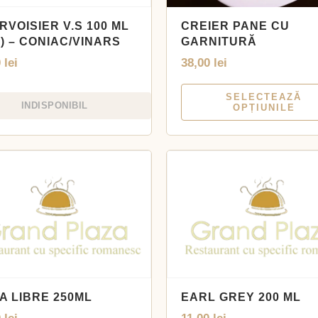
RVOISIER V.S 100 ML
CREIER PANE CU
) – CONIAC/VINARS
GARNITURĂ
0
lei
38,00
lei
SELECTEAZĂ
INDISPONIBIL
OPȚIUNILE
A LIBRE 250ML
EARL GREY 200 ML