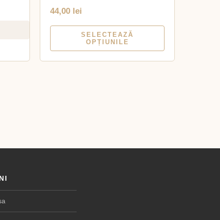
44,00
lei
SELECTEAZĂ
OPȚIUNILE
NI
sa