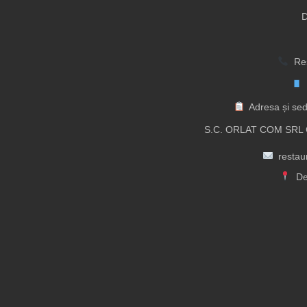
D
Res
Adresa și sed
S.C. ORLAT COM SRL C
resta
De