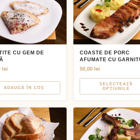
TITE CU GEM DE
COASTE DE PORC
Ă
AFUMATE CU GARNI
0
lei
50,00
lei
SELECTEAZĂ
ADAUGĂ ÎN COȘ
OPȚIUNILE