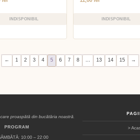
0
lei
11,00
lei
INDISPONIBIL
INDISPONIBIL
←
1
2
3
4
5
6
7
8
…
13
14
15
→
PAGI
are proaspătă din bucătăria noastră.
PROGRAM
Aca
ÂMBĂTĂ: 10:00 – 22:00