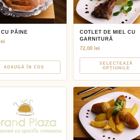
 CU PÂINE
COTLET DE MIEL CU
GARNITURĂ
lei
72,00
lei
SELECTEAZĂ
ADAUGĂ ÎN COȘ
OPȚIUNILE