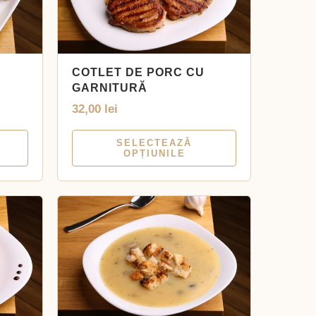
COTLET DE PORC CU
GARNITURĂ
32,00
lei
SELECTEAZĂ
OPȚIUNILE