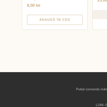
25,0
8,00
lei
ADAUGĂ ÎN COȘ
Puteți comanda mânc
LUNI–S