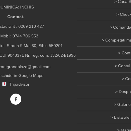
Casa B
UMINICĂ: ÎNCHIS
Check
Contact:
taurant :
0269 210 427
Comandă 
Mobil:
0744 706 553
Completati ma
iul: Strada 9 Mai 60, Sibiu 550201
Cont
UI 9048371 Nr. reg. com. J32/624/1996
Contul
urantgrandplaza@gmail.com
schide în Google Maps
Co
Tripadvisor
Despre
Galerie
Lista ale
Maga