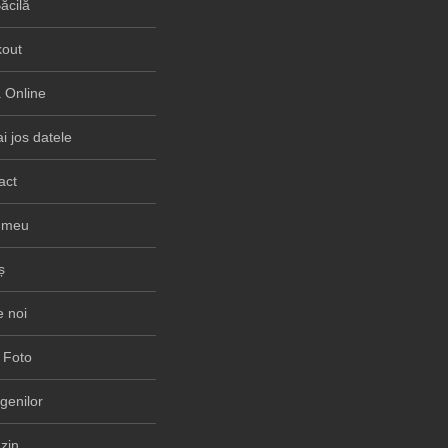
ăcilă
out
Online
i jos datele
act
 meu
ș
 noi
 Foto
rgenilor
zin