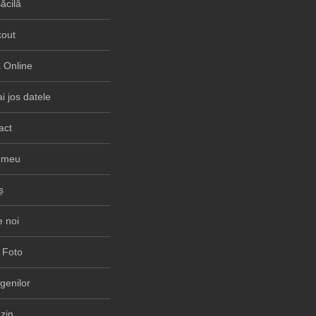
ăcilă
out
Online
i jos datele
act
 meu
ș
 noi
 Foto
rgenilor
zin