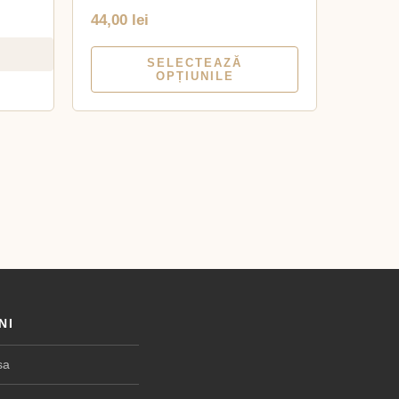
44,00
lei
SELECTEAZĂ
OPȚIUNILE
NI
sa