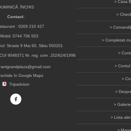
Casa B
UMINICĂ: ÎNCHIS
Check
Contact:
taurant :
0269 210 427
Comandă 
Mobil:
0744 706 553
Completati ma
iul: Strada 9 Mai 60, Sibiu 550201
Cont
UI 9048371 Nr. reg. com. J32/624/1996
Contul
urantgrandplaza@gmail.com
schide în Google Maps
Co
Tripadvisor
Despre
Galerie
Lista ale
Maga