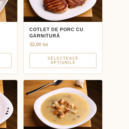
COTLET DE PORC CU
GARNITURĂ
32,00
lei
SELECTEAZĂ
OPȚIUNILE