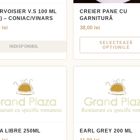
RVOISIER V.S 100 ML
CREIER PANE CU
) – CONIAC/VINARS
GARNITURĂ
0
lei
38,00
lei
SELECTEAZĂ
INDISPONIBIL
OPȚIUNILE
A LIBRE 250ML
EARL GREY 200 ML