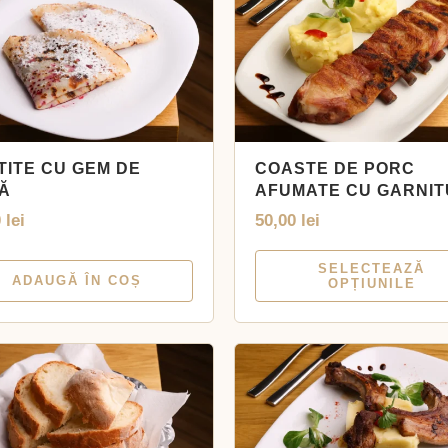
TITE CU GEM DE
COASTE DE PORC
Ă
AFUMATE CU GARNI
0
lei
50,00
lei
SELECTEAZĂ
ADAUGĂ ÎN COȘ
OPȚIUNILE