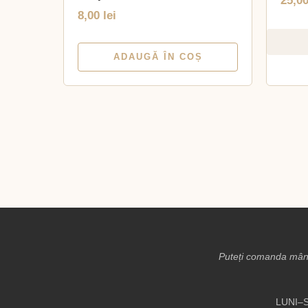
25,0
8,00
lei
ADAUGĂ ÎN COȘ
Puteți comanda mânc
LUNI–S