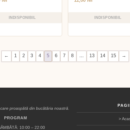
0
lei
11,00
lei
INDISPONIBIL
INDISPONIBIL
←
1
2
3
4
5
6
7
8
…
13
14
15
→
PAGI
are proaspătă din bucătăria noastră.
PROGRAM
Aca
ÂMBĂTĂ: 10:00 – 22:00