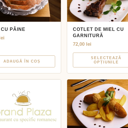
 CU PÂINE
COTLET DE MIEL CU
GARNITURĂ
lei
72,00
lei
SELECTEAZĂ
ADAUGĂ ÎN COȘ
OPȚIUNILE