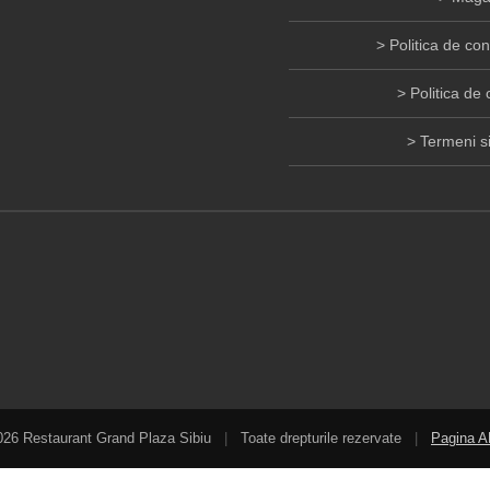
Politica de con
Politica de 
Termeni si
026 Restaurant Grand Plaza Sibiu
|
Toate drepturile rezervate
|
Pagina 