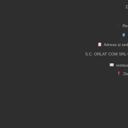
D
Res
Adresa și sed
S.C. ORLAT COM SRL C
resta
De